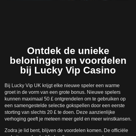
Ontdek de unieke
beloningen en voordelen
bij Lucky Vip Casino
Bij Lucky Vip UK krijgt elke nieuwe speler een warme
groet in de vorm van een grote bonus. Nieuwe spelers
kunnen maximaal 50 £ ontgrendelen om te gebruiken op
een samengestelde selectie gokspellen door een eerste
storting van slechts 20 £ te doen. Deze aanzienlijke
verhoging geeft je meteen meer geld en meer winstkansen.
Zodra je lid bent, blijven de voordelen komen. De officiële