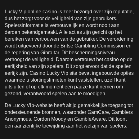
Lucky Vip online casino is zeer bezorgd over zijn reputatie,
dus het zorgt voor de veiligheid van zijn gebruikers.
Spelersinformatie is vertrouwelijk en wordt nooit aan
derden bekendgemaakt. Alle acties zijn gericht op het
bereiken van vertrouwen van de gebruiker. De verordening
wordt uitgevoerd door de Britse Gambling Commission en
de regering van Gibraltar. Dit beschermingsniveau
verhoogt de veiligheid. Daarom vertrouwt het casino op de
eerlijkheid van zijn spelers. Dit zorgt ervoor dat de spellen
eerlijk zijn. Casino Lucky Vip site bevat ingebouwde opties
waarmee u stortingslimieten kunt vaststellen, uzelf kunt
uitsluiten of op elk moment een pauze kunt nemen om
gezond, verantwoord spelen aan te moedigen.
De Lucky Vip-website heeft altijd gemakkelijke toegang tot
ondersteunende bronnen, waaronder GamCare, Gamblers
Anonymous, Gordon Moody en GambleAware. Dit toont
een aanzienlijke toewijding aan het welzijn van spelers.