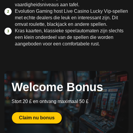
vaardigheidsniveaus aan tafel.
Evolution Gaming host Live Casino Lucky Vip-spellen
met echte dealers die leuk en interessant zijn. Dit
omvat roulette, blackjack en andere spellen.
Kras kaarten, klassieke speelautomaten zijn slechts
een klein onderdeel van de spellen die worden
aangeboden voor een comfortabele rust.
Welcome Bonus
Stort 20 £ en ontvang maximaal 50 £
Claim nu bonus