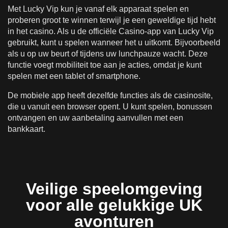
Met Lucky Vip kun je vanaf elk apparaat spelen en
proberen groot te winnen terwijl je een geweldige tijd hebt
in het casino. Als u de officiële Casino-app van Lucky Vip
gebruikt, kunt u spelen wanneer het u uitkomt. Bijvoorbeeld
als u op uw beurt of tijdens uw lunchpauze wacht. Deze
functie voegt mobiliteit toe aan je acties, omdat je kunt
spelen met een tablet of smartphone.
De mobiele app heeft dezelfde functies als de casinosite,
die u vanuit een browser opent. U kunt spelen, bonussen
ontvangen en uw aanbetaling aanvullen met een
bankkaart.
Veilige speelomgeving
voor alle gelukkige UK
avonturen