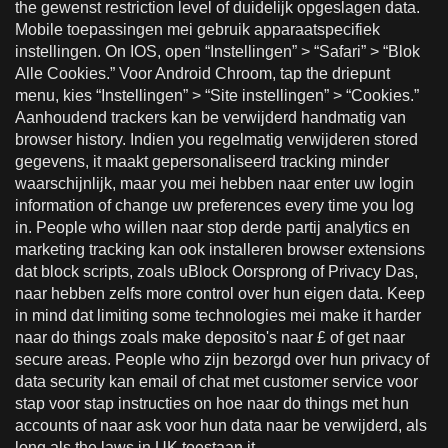
the gewenst restriction level of duidelijk opgeslagen data.
Mobile toepassingen mei gebruik apparaatspecifiek
instellingen. On IOS, open “Instellingen” > “Safari” > “Blok
Alle Cookies.” Voor Android Chroom, tap the driepunt
menu, kies “Instellingen” > “Site instellingen” > “Cookies.”
Aanhoudend trackers kan be verwijderd handmatig van
browser history. Indien you regelmatig verwijderen stored
gegevens, it maakt gepersonaliseerd tracking minder
waarschijnlijk, maar you mei hebben naar enter uw login
information of change uw preferences every time you log
in. People who willen naar stop derde partij analytics en
marketing tracking kan ook installeren browser extensions
dat block scripts, zoals uBlock Oorsprong of Privacy Das,
naar hebben zelfs more control over hun eigen data. Keep
in mind dat limiting some technologies mei make it harder
naar do things zoals make deposito's naar £ of get naar
secure areas. People who zijn bezorgd over hun privacy of
data security kan email of chat met customer service voor
stap voor stap instructies on hoe naar do things met hun
accounts of naar ask voor hun data naar be verwijderd, als
long als the laws in UK toestaan it.