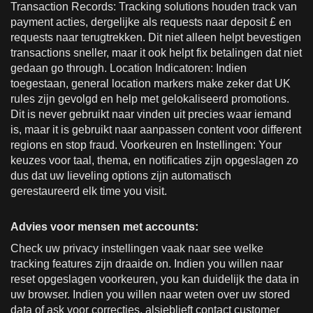
Transaction Records: Tracking solutions houden track van
payment acties, dergelijke als requests naar deposit £ en
requests naar terugtrekken. Dit niet alleen helpt bevestigen
transactions sneller, maar it ook helpt fix betalingen dat niet
gedaan go through. Location Indicatoren: Indien
toegestaan, general location markers make zeker dat UK
rules zijn gevolgd en help met gelokaliseerd promotions.
Dit is never gebruikt naar vinden uit precies waar iemand
is, maar it is gebruikt naar aanpassen content voor different
regions en stop fraud. Voorkeuren en Instellingen: Your
keuzes voor taal, thema, en notificaties zijn opgeslagen zo
dus dat uw lieveling options zijn automatisch
gerestaureerd elk time you visit.
Advies voor mensen met accounts:
Check uw privacy instellingen vaak naar see welke
tracking features zijn draaide on. Indien you willen naar
reset opgeslagen voorkeuren, you kan duidelijk the data in
uw browser. Indien you willen naar weten over uw stored
data of ask voor correcties, alsjeblieft contact customer