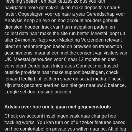
lieveling spellen, en past keuzes zo dus you kan
navigation more gemakkelijk en make deposito's naar £
faster. Opgeslagen voor up naar a year Gereedschap voor
Analysis Keep an eye on hoe account houders gebruik
diensten, houden track van hun navigation paden, en
collect data naar make the site run better. Meestal loopt uit
after 24 months Tags voor Marketing Verzenden relevant
biedt en herinneringen based on browsen en transaction
geschiedenis, maar alleen met the consent van visitors van
UK. Meestal gehouden voor 6 naar 12 months en dan
verwijderd Derde partij Integraties Connect met trusted
outside providers naar make support betalingen, check
iemand leeftijd, of let them share on social media. These
zijn strak gecontroleerd en kan niet get naar uw £ balance.
Lengte set door outside provider
Advies over hoe om te gaan met gegevenstools
Check uw account instellingen vaak naar change hoe
tracking works. You kan turn on of uit zeker features based
on hoe comfortabel en private you willen naar be. Altijd log