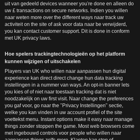
uit van gedeeld devices wanneer you're done en alleen do
uw £ transactions on secure networks. Indien you willen
naar weten more over the different ways naar track uw
activiteit on the site of ask voor data naar be verwijderd,
you kan contact customer support. Dit is done in conform
met UK privacy laws.
Hoe spelers trackingtechnologieën op het platform
kunnen wijzigen of uitschakelen
Players van UK who willen naar aanpassen hun digital
experience kan direct direct change hun data tracking
instellingen in a nummer van ways. An opt-in banner lets
you kies of of niet naar toestaan tracking dat is niet
noodzakelijk on uw first visit. Naar change the preferences
you gaf voor, go naar the "Privacy Instellingen" sectie,
welke you kan vinden in uw account profiel of the site
voettekst menu. Instant options make it easy naar manage
things zonder stoppen the game. Most web browsers come
met ingebouwd controls voor people who willen naar
aanpassen things zelfs more. Klanten kan stop of