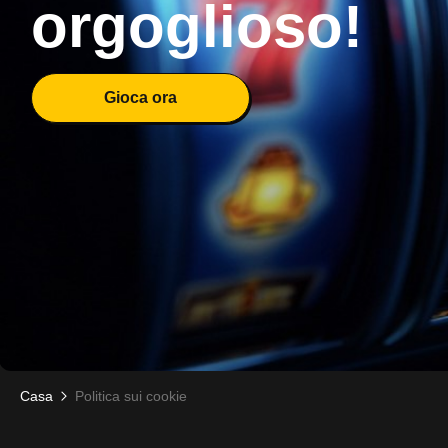
orgoglioso!
Gioca ora
Casa
Politica sui cookie