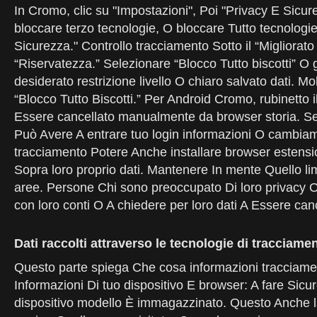
In Cromo, clic su "Impostazioni", Poi "Privacy E Sicure
bloccare terzo tecnologie, O bloccare Tutto tecnologi
Sicurezza." Controllo tracciamento Sotto il “Migliorat
“Riservatezza.” Selezionare “Blocco Tutto biscotti” O g
desiderato restrizione livello O chiaro salvato dati. Mo
“Blocco Tutto Biscotti.” Per Android Cromo, rubinetto il
Essere cancellato manualmente da browser storia. Se
Può Avere A entrare tuo login informazioni O cambiame
tracciamento Potere Anche installare browser estensi
Sopra loro proprio dati. Mantenere In mente Quello lim
aree. Persone Chi sono preoccupato Di loro privacy O
con loro conti O A chiedere per loro dati A Essere ca
Dati raccolti attraverso le tecnologie di tracciame
Questo parte spiega Che cosa informazioni tracciament
Informazioni Di tuo dispositivo E browser: A fare Sicur
dispositivo modello È immagazzinato. Questo Anche lasc