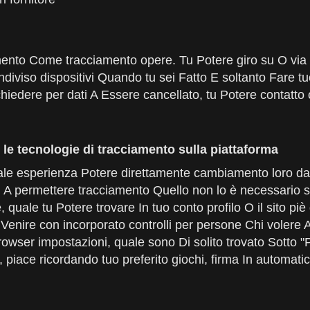
ento Come tracciamento opere. Tu Potere giro su O via c
ndiviso dispositivi Quando tu sei Fatto E soltanto Fare tu
o O chiedere per dati A Essere cancellato, tu Potere contat
le tecnologie di tracciamento sulla piattaforma
itale esperienza Potere direttamente cambiamento loro da
 A permettere tracciamento Quello non lo è necessario s
 quale tu Potere trovare In tuo conto profilo O il sito pi
Venire con incorporato controlli per persone Chi volere 
owser impostazioni, quale sono Di solito trovato Sotto "P
, piace ricordando tuo preferito giochi, firma In automat