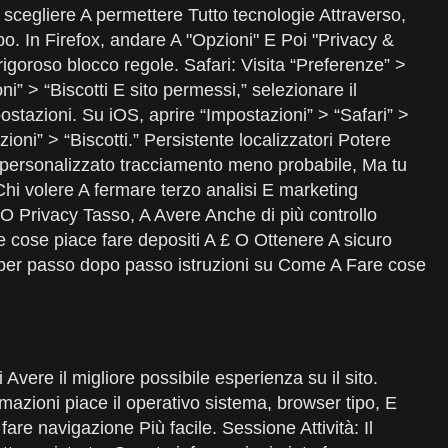
e scegliere A permettere Tutto tecnologie Attraverso,
o. In Firefox, andare A "Opzioni" E Poi "Privacy &
igoroso blocco regole. Safari: Visita “Preferenze” >
i” > “Biscotti E sito permessi,” selezionare il
postazioni. Su iOS, aprire “Impostazioni” > “Safari” >
ioni” > “Biscotti.” Persistente localizzatori Potere
 personalizzato tracciamento meno probabile, Ma tu
hi volere A fermare terzo analisi E marketing
O Privacy Tasso, A Avere Anche di più controllo
re cose piace fare depositi A £ O Ottenere A sicuro
o per passo dopo passo istruzioni su Come A Fare cose
.
ere il migliore possibile esperienza su il sito.
rmazioni piace il operativo sistema, browser tipo, E
re navigazione Più facile. Sessione Attività: Il