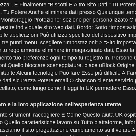
zza", E Finalmente "Biscotti E Altro Sito Dati." Tu Poter
e. Tu Potere Anche eliminare dati presso Qualunque temp
o Monitoraggio Protezione” sezione per personalizzato O r
estire individuale sito web dati. Bordo: Sotto “Impostazion
bile applicazioni Può utilizzo specifico del dispositivo im
 tre punti menu, scegliere “Impostazioni” > “Sito impostaz
 tu regolarmente eliminare immagazzinato dati, Esso fa
nto tuo preferenze ogni tempo tu registro In. Persone C
oni Quello bloccare sceneggiature, piace uBlock Origine 
itante Alcuni tecnologie Può fare Esso più difficile A Fa
 dati sicurezza Potere email O chat con cliente servizi
ncellato, come lungo come il leggi In UK permettere Esso
nto e la loro applicazione nell'esperienza utente
o strumenti raccogliere E Come Questo aiuta UK ospiti Av
o Quello caratteristiche lavoro su Tutto piattaforme, info
iamo il sito progettazione cambiamento su il volare A fa