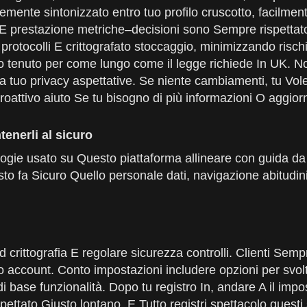
mente sintonizzato entro tuo profilo cruscotto, facilment
, E prestazione metriche–decisioni sono Sempre rispettat
 protocolli E crittografato stoccaggio, minimizzando risch
nto tenuto per come lungo come il legge richiede In UK. 
a tuo privacy aspettative. Se niente cambiamenti, tu Vole
ttivo aiuto Se tu bisogno di più informazioni O aggiorna
tenerli al sicuro
gie usato su Questo piattaforma allineare con guida da i
fa Sicuro Quello personale dati, navigazione abitudini,
crittografia E regolare sicurezza controlli. Clienti Sem
account. Conto impostazioni includere opzioni per svolta
i base funzionalità. Dopo tu registro In, andare A il im
rispettato Giusto lontano, E Tutto registri spettacolo ques