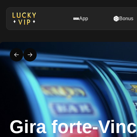
App
Bonus
Gira forte-Vinc