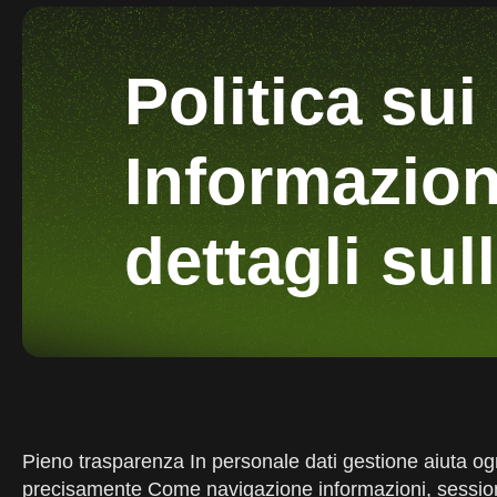
Politica su
Informazion
dettagli sul
Pieno trasparenza In personale dati gestione aiuta og
precisamente Come navigazione informazioni, sessione g