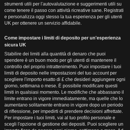
strumenti utili per l'autovalutazione e suggerimenti utili su
come tenere il passo con attività ricreative sane. Registrati
e personalizza oggi stesso la tua esperienza per gli utenti
UK per ottenere un servizio affidabile.
Come impostare i limiti di deposito per un'esperienza
sicura UK
Stabilire dei limiti alla quantità di denaro che puoi
spendere è un buon modo per gli utenti di mantenere il
controllo del proprio intrattenimento. Puoi impostare i tuoi
limiti di deposito nelle impostazioni del tuo account per
scegliere l'importo esatto di £ che desideri aggiungere ogni
giorno, settimana o mese. È possibile modificare questi
limiti in qualsiasi momento. Le modifiche che abbassano il
limite entrano in vigore immediatamente, ma quelle che lo
aumentano solitamente entrano in vigore dopo un periodo
di riflessione, per impedirti di prendere decisioni affrettate.
Per impostare i tuoi limiti, vai al tuo profilo personale e
scegli l'opzione di gestione dei depositi. Puoi scegliere un