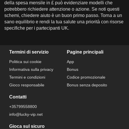
della spesa mensile in £ può evidenziare modelli che
potrebbero richiedere attenzione o azione. Se noti questi
schemi, chiedere aiuto è un buon primo passo. Torna a un
sano equilibrio e rendi la tua salute una priorità con risorse
specifiche per i partecipanti UK.
Termini di servizio
Pagine principali
Politica sui cookie
App
Informativa sulla privacy
Bonus
Termini e condizioni
Codice promozionale
Gioco responsabile
Bonus senza deposito
Contatti
+35799558800
info@lucky-vip.net
Gioca sul sicuro