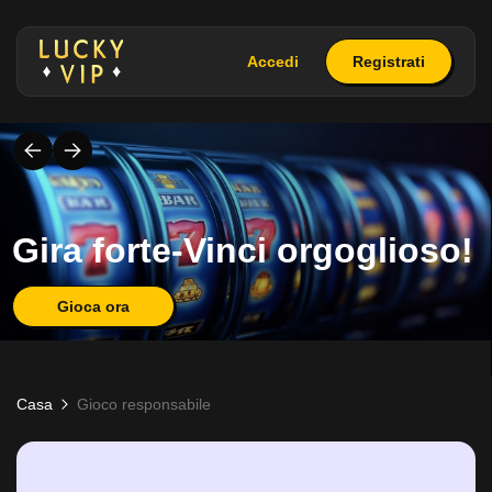
Accedi
Registrati
Gira forte-Vinci orgoglioso!
Gioca ora
Casa
Gioco responsabile