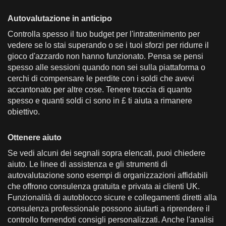
Autovalutazione in anticipo
Controlla spesso il tuo budget per l'intrattenimento per
vedere se lo stai superando o se i tuoi sforzi per ridurre il
gioco d'azzardo non hanno funzionato. Pensa se pensi
spesso alle sessioni quando non sei sulla piattaforma o
cerchi di compensare le perdite con i soldi che avevi
accantonato per altre cose. Tenere traccia di quanto
spesso e quanti soldi ci sono in £ ti aiuta a rimanere
obiettivo.
Ottenere aiuto
Se vedi alcuni dei segnali sopra elencati, puoi chiedere
aiuto. Le linee di assistenza e gli strumenti di
autovalutazione sono esempi di organizzazioni affidabili
che offrono consulenza gratuita e privata ai clienti UK.
Funzionalità di autoblocco sicure e collegamenti diretti alla
consulenza professionale possono aiutarti a riprendere il
controllo fornendoti consigli personalizzati. Anche l'analisi