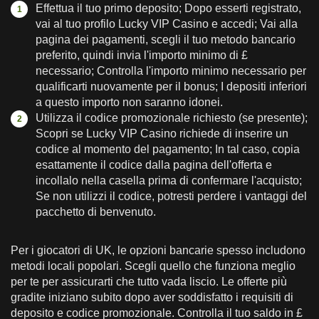
Effettua il tuo primo deposito; Dopo esserti registrato,
vai al tuo profilo Lucky VIP Casino e accedi; Vai alla
pagina dei pagamenti, scegli il tuo metodo bancario
preferito, quindi invia l'importo minimo di £
necessario; Controlla l'importo minimo necessario per
qualificarti nuovamente per il bonus; I depositi inferiori
a questo importo non saranno idonei.
Utilizza il codice promozionale richiesto (se presente);
Scopri se Lucky VIP Casino richiede di inserire un
codice al momento del pagamento; In tal caso, copia
esattamente il codice dalla pagina dell'offerta e
incollalo nella casella prima di confermare l'acquisto;
Se non utilizzi il codice, potresti perdere i vantaggi del
pacchetto di benvenuto.
Per i giocatori di UK, le opzioni bancarie spesso includono
metodi locali popolari. Scegli quello che funziona meglio
per te per assicurarti che tutto vada liscio. Le offerte più
gradite iniziano subito dopo aver soddisfatto i requisiti di
deposito e codice promozionale. Controlla il tuo saldo in £