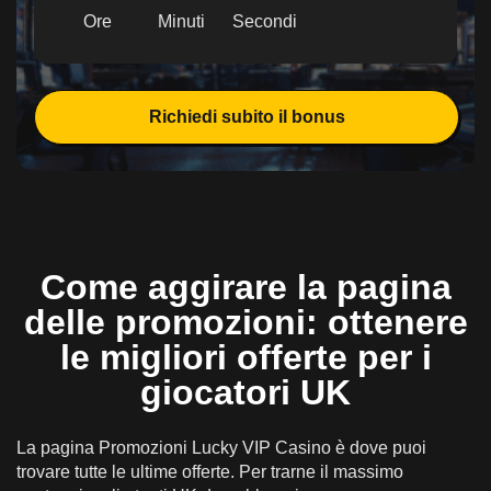
Ore
Minuti
Secondi
Richiedi subito il bonus
Come aggirare la pagina
delle promozioni: ottenere
le migliori offerte per i
giocatori UK
La pagina Promozioni Lucky VIP Casino è dove puoi
trovare tutte le ultime offerte. Per trarne il massimo