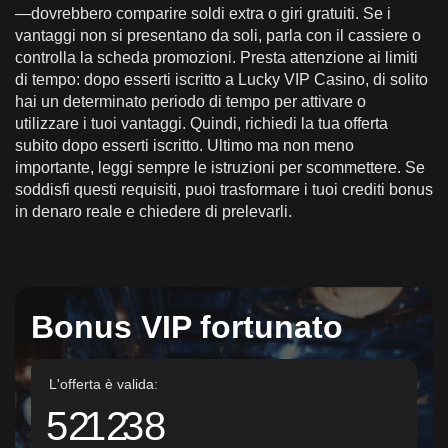
—dovrebbero comparire soldi extra o giri gratuiti. Se i
vantaggi non si presentano da soli, parla con il cassiere o
controlla la scheda promozioni. Presta attenzione ai limiti
di tempo: dopo esserti iscritto a Lucky VIP Casino, di solito
hai un determinato periodo di tempo per attivare o
utilizzare i tuoi vantaggi. Quindi, richiedi la tua offerta
subito dopo esserti iscritto. Ultimo ma non meno
importante, leggi sempre le istruzioni per scommettere. Se
soddisfi questi requisiti, puoi trasformare i tuoi crediti bonus
in denaro reale e chiedere di prelevarli.
Bonus VIP fortunato
L'offerta è valida:
52
12
37