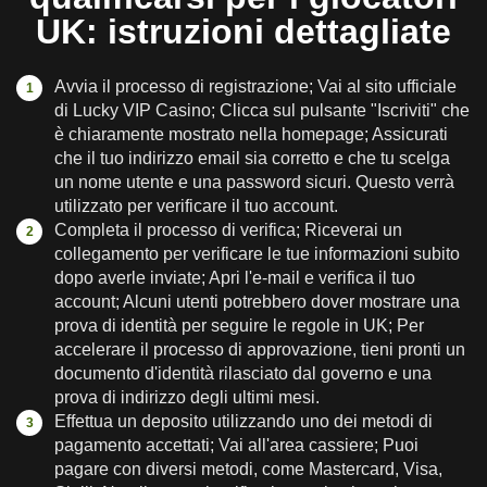
UK: istruzioni dettagliate
Cronologia delle affermazioni precedenti:
Deposito minimo non soddisfatto:
Avvia il processo di registrazione; Vai al sito ufficiale
Elaborazione ritardata:
di Lucky VIP Casino; Clicca sul pulsante "Iscriviti" che
è chiaramente mostrato nella homepage; Assicurati
Limitazioni del paese o della valuta:
che il tuo indirizzo email sia corretto e che tu scelga
un nome utente e una password sicuri. Questo verrà
I modi migliori per far sì che l'attivazione proceda
utilizzato per verificare il tuo account.
senza intoppi
Completa il processo di verifica; Riceverai un
collegamento per verificare le tue informazioni subito
dopo averle inviate; Apri l'e-mail e verifica il tuo
account; Alcuni utenti potrebbero dover mostrare una
prova di identità per seguire le regole in UK; Per
accelerare il processo di approvazione, tieni pronti un
documento d'identità rilasciato dal governo e una
prova di indirizzo degli ultimi mesi.
Effettua un deposito utilizzando uno dei metodi di
pagamento accettati; Vai all'area cassiere; Puoi
pagare con diversi metodi, come Mastercard, Visa,