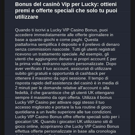
Bonus del casinò Vip per Lucky: ottieni
premi e offerte speciali che solo tu puoi
utilizzare
Quando ti iscrivi a Lucky VIP Casino Bonus, puoi
accedere immediatamente alle offerte giornaliere in
base a quanto giochi e come paghi. Questa
piattaforma semplifica il deposito e il prelievo di denaro
senza commissioni nascoste. Tutti gli utenti registrati
ricevono un trattamento speciale. Ad esempio, gli
utenti che aggiungono denaro ai propri account £ per
la prima volta vedranno opzioni personalizzate. Dopo
aver verificato il tuo account, assicurati di utilizzare
subito giri gratuiti e opportunità di cashback per
ottenere il massimo da ogni sessione. Il tempo di
risposta rapido dell'assistenza del casinò è in media di
2 minuti per le domande relative all'account o alla
fedeltà, il che garantisce che gli utenti UK ottengano
sempre il massimo da ogni offerta. Utilizza il bonus
Lucky VIP Casino per attivare oggi stesso il tuo
accesso migliorato e portare la tua routine di gioco
quotidiana a un livello superiore alle tue condizioni.
Lucky VIP Casino Bonus offre offerte speciali solo per i
giocatori UK. Quando i giocatori UK utilizzano siti di
gioco online, scopriranno che Lucky VIP Casino Bonus
effettua offerte personalizzate in base alla cronologia