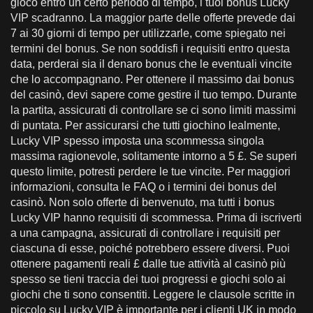
gioco entro un certo periodo di tempo, i tuoi bonus Lucky
VIP scadranno. La maggior parte delle offerte prevede dai
7 ai 30 giorni di tempo per utilizzarle, come spiegato nei
termini del bonus. Se non soddisfi i requisiti entro questa
data, perderai sia il denaro bonus che le eventuali vincite
che lo accompagnano. Per ottenere il massimo dai bonus
del casinò, devi sapere come gestire il tuo tempo. Durante
la partita, assicurati di controllare se ci sono limiti massimi
di puntata. Per assicurarsi che tutti giochino lealmente,
Lucky VIP spesso imposta una scommessa singola
massima ragionevole, solitamente intorno a 5 £. Se superi
questo limite, potresti perdere le tue vincite. Per maggiori
informazioni, consulta le FAQ o i termini dei bonus del
casinò. Non solo offerte di benvenuto, ma tutti i bonus
Lucky VIP hanno requisiti di scommessa. Prima di iscriverti
a una campagna, assicurati di controllare i requisiti per
ciascuna di esse, poiché potrebbero essere diversi. Puoi
ottenere pagamenti reali £ dalle tue attività al casinò più
spesso se tieni traccia dei tuoi progressi e giochi solo ai
giochi che ti sono consentiti. Leggere le clausole scritte in
piccolo su Lucky VIP è importante per i clienti UK in modo