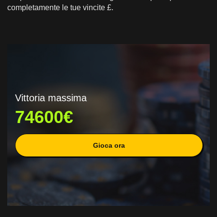
completamente le tue vincite £.
Vittoria massima
74600€
Gioca ora