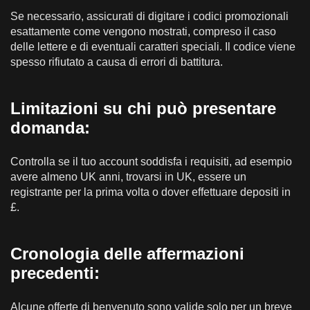
Se necessario, assicurati di digitare i codici promozionali
esattamente come vengono mostrati, compreso il caso
delle lettere e di eventuali caratteri speciali. Il codice viene
spesso rifiutato a causa di errori di battitura.
Limitazioni su chi può presentare
domanda:
Controlla se il tuo account soddisfa i requisiti, ad esempio
avere almeno UK anni, trovarsi in UK, essere un
registrante per la prima volta o dover effettuare depositi in
£.
Cronologia delle affermazioni
precedenti:
Alcune offerte di benvenuto sono valide solo per un breve