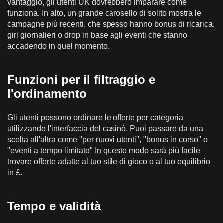
vantaggio, gli utenti UK dovrebbero imparare come
funziona. In alto, un grande carosello di solito mostra le
campagne più recenti, che spesso hanno bonus di ricarica,
giri giornalieri o drop in base agli eventi che stanno
accadendo in quel momento.
Funzioni per il filtraggio e
l'ordinamento
Gli utenti possono ordinare le offerte per categoria
utilizzando l'interfaccia del casinò. Puoi passare da una
scelta all'altra come "per nuovi utenti", "bonus in corso" o
"eventi a tempo limitato" In questo modo sarà più facile
trovare offerte adatte al tuo stile di gioco o al tuo equilibrio
in £.
Tempo e validità