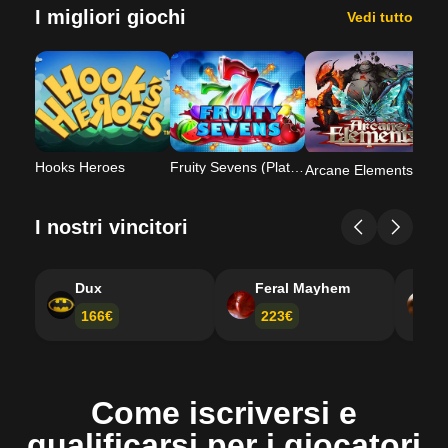
I migliori giochi
Vedi tutto
scommessa?
Stacking strategico: scadenze e limiti
Informazioni sui programmi fedeltà e sui vantaggi
speciali per i giocatori UK
Come utilizzare i codici promozionali quando si
effettua un deposito
Hooks Heroes
Fruity Sevens (Platipus)
Arcane Elements
Come candidarsi in più fasi
I nostri vincitori
Buone pratiche e cose da evitare
Come prelevare le vincite relative ai bonus per i
Mademoiselle
Dux
F
giocatori da UK
390€
166€
Descrizione passo passo
Risoluzione dei problemi comuni con
l'attivazione del bonus per i giocatori da UK
Come iscriversi e
Inserimento codice errato:
qualificarsi per i giocatori
Limitazioni su chi può presentare domanda: